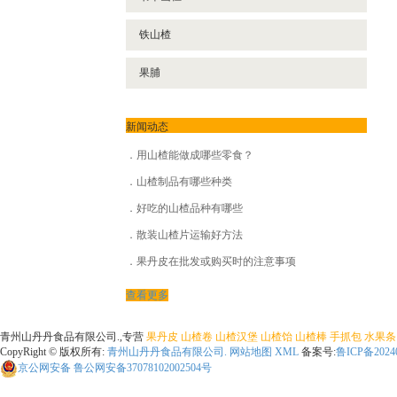
- 山楂枸杞
铁山楂
- 山楂红枣
果脯
- 山楂蓝莓
- 山楂桑葚
新闻动态
用山楂能做成哪些零食？
山楂制品有哪些种类
好吃的山楂品种有哪些
散装山楂片运输好方法
果丹皮在批发或购买时的注意事项
查看更多
青州山丹丹食品有限公司.,专营
果丹皮
山楂卷
山楂汉堡
山楂饴
山楂棒
手抓包
水果条
CopyRight © 版权所有:
青州山丹丹食品有限公司.
网站地图
XML
备案号:
鲁ICP备2024
京公网安备
鲁公网安备37078102002504号