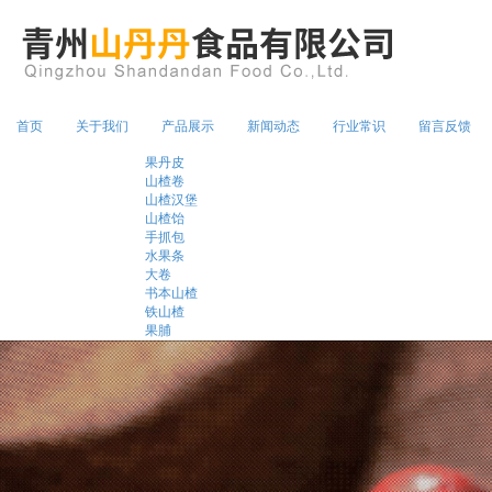
1362536
首页
关于我们
产品展示
新闻动态
行业常识
留言反馈
果丹皮
山楂卷
山楂汉堡
山楂饴
手抓包
水果条
大卷
书本山楂
铁山楂
果脯