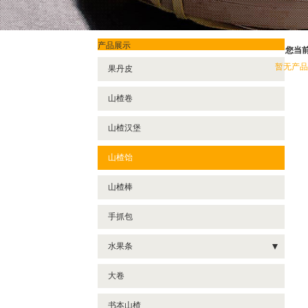
产品展示
您当
暂无产品
果丹皮
山楂卷
山楂汉堡
山楂饴
山楂棒
手抓包
水果条
- 山楂草莓
大卷
- 山楂蜂蜜
书本山楂