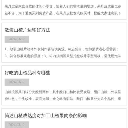
果丹皮是家庭喜爱的休闲小零食，随着人们的需求量的增加，果丹皮质量也参
差不齐，为了避免买到劣质产品，在果丹皮批发或购买时，提醒大家注意以下
几点：看日期，我们在进行购买的时候，要看仔细了，不要买到过期的食品。
散装山楂片运输好方法
2024-03-12
1、散装山楂片箱体外表制作要装璜美观、标志醒目，增加消费者心理需要；
2、符合标准规定的强度；3、箱内须搁置果型托盘或井字型隔板，需使用泡沫
网套单箱包装，不规则的山楂片箱之间设置填充物。4、箱体外形尺寸根据不同
品种及运载工具（集装箱、托盘）规定的尺寸进行设计，注意小心进行人工搬
好吃的山楂品种有哪些
运。
2024-03-12
山楂按照其口味分为酸甜两种，其中酸口山楂比较受欢迎。甜口山楂，外表呈
粉红色，个头较小，表面光滑，食之略有甜味。酸口山楂又分为几个品种，歪
把红，大金星，大绵球和普通山楂。
简述山楂成熟度对加工山楂果肉条的影响
2024-03-12