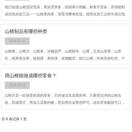
我们知道山楂适应性高，果实营养多，但因果小而酸，鲜食不宜多，而却能制
成优良的加工品一一山楂果肉条，深受消费者欢迎。然而在加工过程中易出现
成品不能成条现象，直接影响了产品质量，减少了商品率。
山楂制品有哪些种类
2024-03-12
山楂膏，山楂片、山楂卷、冰糖葫芦、山楂糕等。山楂，又名山里果、山里
红，核果类水果，核质硬，果肉薄，味微酸涩。甜口山楂：外表呈粉红色，个
头较小，表面光滑，食之略有甜味。酸口山楂：分为歪把红、大金星、大绵球
和普通山楂几个品种。
用山楂能做成哪些零食？
2024-03-12
山楂片是一款很受欢迎的零食，它的做法其实很简单。只要把洗净的山楂去
核，切成薄片，再加入适量的糖，然后烤至金黄色即可。这款零食酸甜可口，
既可以当作零食，也可以当作下饭菜。
共 6 条记录 1 页