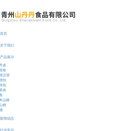
13625367278
首页
关于我们
产品展示
丹皮
楂卷
楂汉堡
楂饴
抓包
果条
卷
本山楂
山楂
脯
新闻动态
行业常识