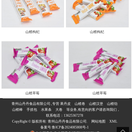
山楂枸杞
山楂枸杞
山楂草莓
山楂草莓
青州山丹丹食品有限公司.,专营
果丹皮
山楂卷
山楂汉堡
山楂饴
山楂棒
手抓包
水果条
大卷
等业务,有意向的客户请咨询我们，
联系电话：
13625367278
CopyRight © 版权所有:
青州山丹丹食品有限公司.
网站地图
XML
备案号:
鲁ICP备2024085808号-1