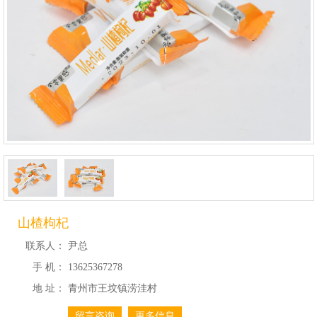
山楂枸杞
联系人：
尹总
手 机：
13625367278
地 址：
青州市王坟镇涝洼村
留言咨询
更多信息